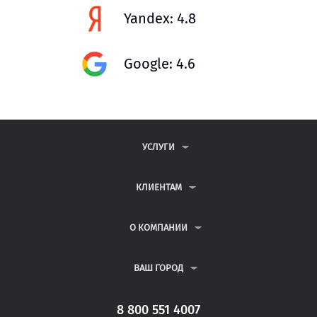
Yandex: 4.8
Google: 4.6
УСЛУГИ
КОНТРОЛЬНЫЕ РАБОТЫ
ДИПЛОМНЫЕ РАБОТЫ
КЛИЕНТАМ
КУРСОВЫЕ РАБОТЫ
АНТИПЛАГИАТ
РЕФЕРАТЫ
ВОПРОСЫ И ОТВЕТЫ
О КОМПАНИИ
ВСЕ УСЛУГИ
ПУБЛИЧНАЯ ОФЕРТА
О КОМПАНИИ
ПОЛИТИКА КОНФИДЕНЦИАЛЬНОСТИ
КОНТАКТЫ
ВАШ ГОРОД
АВТОРАМ
МОСКВА
САНКТ-ПЕТЕРБУРГ
8 800 551 4007