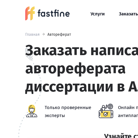
Услуги
Заказать
Главная
Автореферат
Заказать напис
автореферата
диссертации в 
Только проверенные
Онлайн 
эксперты
антиплаг
Узнайте 