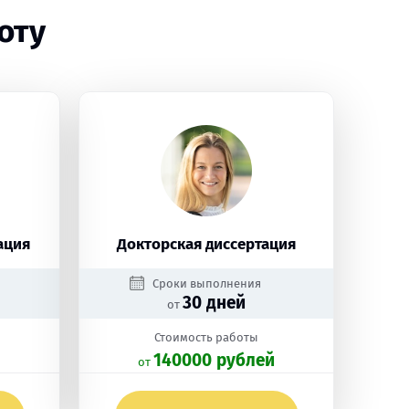
оту
ация
Докторская диссертация
Сроки выполнения
30 дней
от
Стоимость работы
140000 рублей
oт