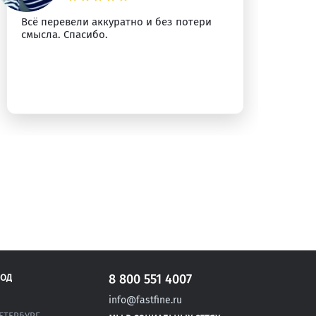
Всё перевели аккуратно и без потери
Сп
смысла. Спасибо.
уб
8 800 551 4007
РОД
info@fastfine.ru
ЕТЕРБУРГ