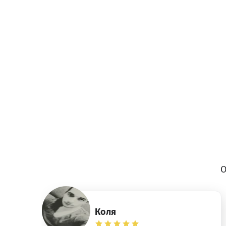
О
Коля