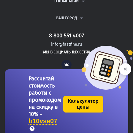
ВОПРОСЫ И ОТВЕТЫ
О КОМПАНИИ
ВСЕ УСЛУГИ
ПУБЛИЧНАЯ ОФЕРТА
О КОМПАНИИ
ПОЛИТИКА КОНФИДЕНЦИАЛЬНОСТИ
КОНТАКТЫ
ВАШ ГОРОД
АВТОРАМ
МОСКВА
САНКТ-ПЕТЕРБУРГ
8 800 551 4007
БАТЫРЕВО
info@fastfine.ru
КАНАШ
МЫ В СОЦИАЛЬНЫХ СЕТЯХ
КОНАКОВО
Vk
×
Рассчитай
стоимость
работы с
промокодом
Калькулятор
на скидку в
цены
Copyright 2011-2026 FastFine.ru
10% -
b10vse07
Общество с ограниченной ответственностью «Форстад» ОГРН: 1137746693457 ИНН/КПП: