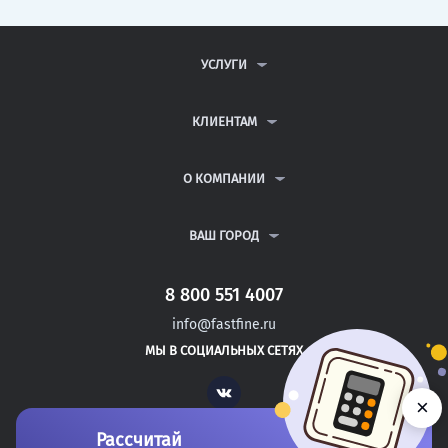
УСЛУГИ
КОНТРОЛЬНЫЕ РАБОТЫ
ДИПЛОМНЫЕ РАБОТЫ
КЛИЕНТАМ
КУРСОВЫЕ РАБОТЫ
АНТИПЛАГИАТ
РЕФЕРАТЫ
ВОПРОСЫ И ОТВЕТЫ
О КОМПАНИИ
ВСЕ УСЛУГИ
ПУБЛИЧНАЯ ОФЕРТА
О КОМПАНИИ
ПОЛИТИКА КОНФИДЕНЦИАЛЬНОСТИ
КОНТАКТЫ
ВАШ ГОРОД
АВТОРАМ
МОСКВА
САНКТ-ПЕТЕРБУРГ
8 800 551 4007
БАТЫРЕВО
info@fastfine.ru
КАНАШ
МЫ В СОЦИАЛЬНЫХ СЕТЯХ
КОНАКОВО
Vk
×
Рассчитай