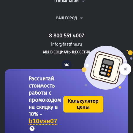
ВОПРОСЫ И ОТВЕТЫ
О КОМПАНИИ
ВСЕ УСЛУГИ
ПУБЛИЧНАЯ ОФЕРТА
О КОМПАНИИ
ПОЛИТИКА КОНФИДЕНЦИАЛЬНОСТИ
КОНТАКТЫ
ВАШ ГОРОД
АВТОРАМ
МОСКВА
САНКТ-ПЕТЕРБУРГ
8 800 551 4007
БАТЫРЕВО
info@fastfine.ru
КАНАШ
МЫ В СОЦИАЛЬНЫХ СЕТЯХ
КОНАКОВО
Vk
×
Рассчитай
стоимость
работы с
промокодом
Калькулятор
на скидку в
цены
Copyright 2011-2026 FastFine.ru
10% -
b10vse07
Общество с ограниченной ответственностью «Форстад» ОГРН: 1137746693457 ИНН/КПП: