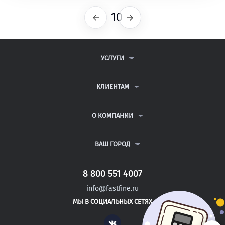
10
Предыдущая
Следующая
УСЛУГИ
КОНТРОЛЬНЫЕ РАБОТЫ
ДИПЛОМНЫЕ РАБОТЫ
КЛИЕНТАМ
КУРСОВЫЕ РАБОТЫ
АНТИПЛАГИАТ
РЕФЕРАТЫ
ВОПРОСЫ И ОТВЕТЫ
О КОМПАНИИ
ВСЕ УСЛУГИ
ПУБЛИЧНАЯ ОФЕРТА
О КОМПАНИИ
ПОЛИТИКА КОНФИДЕНЦИАЛЬНОСТИ
КОНТАКТЫ
ВАШ ГОРОД
АВТОРАМ
МОСКВА
САНКТ-ПЕТЕРБУРГ
8 800 551 4007
БАТЫРЕВО
info@fastfine.ru
КАНАШ
МЫ В СОЦИАЛЬНЫХ СЕТЯХ
КОНАКОВО