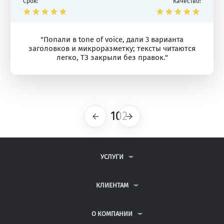
Срок:
Качество:
"Попали в tone of voice, дали 3 варианта
заголовков и микроразметку; тексты читаются
легко, ТЗ закрыли без правок."
102
Предыдущая
Следующая
УСЛУГИ
КОНТРОЛЬНЫЕ РАБОТЫ
ДИПЛОМНЫЕ РАБОТЫ
КЛИЕНТАМ
КУРСОВЫЕ РАБОТЫ
АНТИПЛАГИАТ
РЕФЕРАТЫ
ВОПРОСЫ И ОТВЕТЫ
О КОМПАНИИ