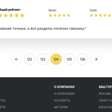
бщий рейтинг:
Цена:
Срок:
ования точные, а все разделы логично связаны."
Предыдущая
Следующ
122
123
124
125
126
О КОМПАНИИ
ВАШ ГО
О КОМПАНИИ
МОСКВА
ЕТЫ
КОНТАКТЫ
САНКТ-П
РТА
АВТОРАМ
БАТЫРЕ