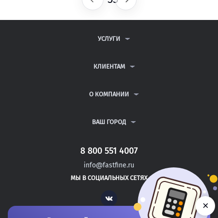
УСЛУГИ
КОНТРОЛЬНЫЕ РАБОТЫ
ДИПЛОМНЫЕ РАБОТЫ
КЛИЕНТАМ
КУРСОВЫЕ РАБОТЫ
АНТИПЛАГИАТ
РЕФЕРАТЫ
ВОПРОСЫ И ОТВЕТЫ
О КОМПАНИИ
ВСЕ УСЛУГИ
ПУБЛИЧНАЯ ОФЕРТА
О КОМПАНИИ
ПОЛИТИКА КОНФИДЕНЦИАЛЬНОСТИ
КОНТАКТЫ
ВАШ ГОРОД
АВТОРАМ
МОСКВА
САНКТ-ПЕТЕРБУРГ
8 800 551 4007
БАТЫРЕВО
info@fastfine.ru
КАНАШ
МЫ В СОЦИАЛЬНЫХ СЕТЯХ
КОНАКОВО
Vk
×