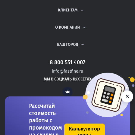
КОНТРОЛЬНЫЕ РАБОТЫ
ДИПЛОМНЫЕ РАБОТЫ
КЛИЕНТАМ
КУРСОВЫЕ РАБОТЫ
АНТИПЛАГИАТ
РЕФЕРАТЫ
ВОПРОСЫ И ОТВЕТЫ
О КОМПАНИИ
ВСЕ УСЛУГИ
ПУБЛИЧНАЯ ОФЕРТА
О КОМПАНИИ
ПОЛИТИКА КОНФИДЕНЦИАЛЬНОСТИ
КОНТАКТЫ
ВАШ ГОРОД
АВТОРАМ
МОСКВА
САНКТ-ПЕТЕРБУРГ
8 800 551 4007
БАТЫРЕВО
info@fastfine.ru
КАНАШ
МЫ В СОЦИАЛЬНЫХ СЕТЯХ
КОНАКОВО
Vk
×
Рассчитай
стоимость
работы с
промокодом
Калькулятор
цены