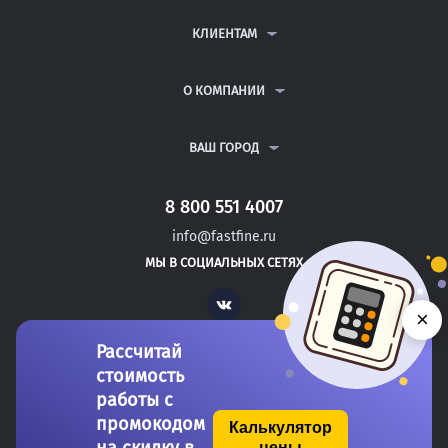
КОНТРОЛЬНЫЕ РАБОТЫ
ДИПЛОМНЫЕ РАБОТЫ
КЛИЕНТАМ
КУРСОВЫЕ РАБОТЫ
АНТИПЛАГИАТ
РЕФЕРАТЫ
ВОПРОСЫ И ОТВЕТЫ
О КОМПАНИИ
ВСЕ УСЛУГИ
ПУБЛИЧНАЯ ОФЕРТА
О КОМПАНИИ
ПОЛИТИКА КОНФИДЕНЦИАЛЬНОСТИ
КОНТАКТЫ
ВАШ ГОРОД
АВТОРАМ
МОСКВА
САНКТ-ПЕТЕРБУРГ
8 800 551 4007
БАТЫРЕВО
info@fastfine.ru
КАНАШ
МЫ В СОЦИАЛЬНЫХ СЕТЯХ
КОНАКОВО
Vk
×
Рассчитай
стоимость
работы с
промокодом
Калькулятор
цены