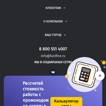
КОНТРОЛЬНЫЕ РАБОТЫ
ДИПЛОМНЫЕ РАБОТЫ
КЛИЕНТАМ
КУРСОВЫЕ РАБОТЫ
АНТИПЛАГИАТ
РЕФЕРАТЫ
ВОПРОСЫ И ОТВЕТЫ
О КОМПАНИИ
ВСЕ УСЛУГИ
ПУБЛИЧНАЯ ОФЕРТА
О КОМПАНИИ
ПОЛИТИКА КОНФИДЕНЦИАЛЬНОСТИ
КОНТАКТЫ
ВАШ ГОРОД
АВТОРАМ
МОСКВА
САНКТ-ПЕТЕРБУРГ
8 800 551 4007
БАТЫРЕВО
info@fastfine.ru
КАНАШ
МЫ В СОЦИАЛЬНЫХ СЕТЯХ
КОНАКОВО
Vk
×
Рассчитай
стоимость
работы с
промокодом
Калькулятор
цены