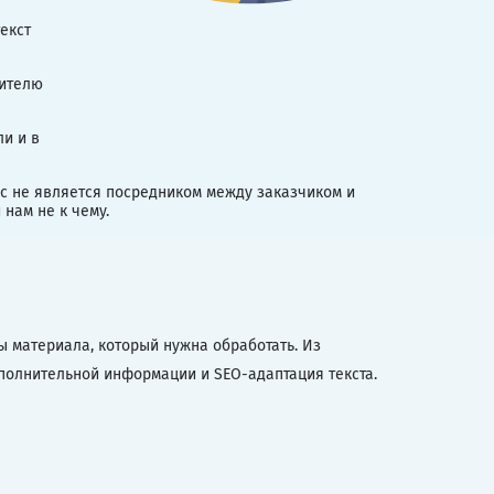
екст
сителю
ли и в
ис не является посредником между заказчиком и
нам не к чему.
ы материала, который нужна обработать. Из
полнительной информации и SEO-адаптация текста.