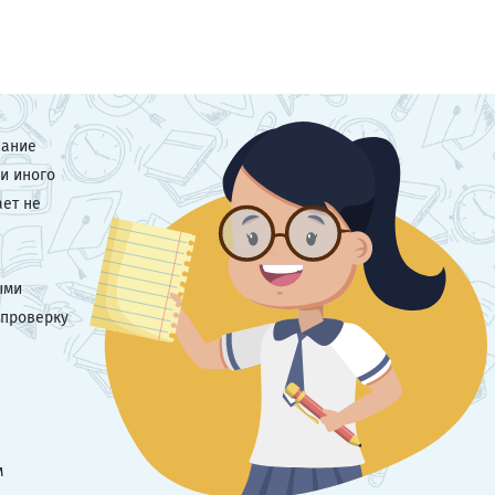
сание
и иного
ает не
ыми
 проверку
м