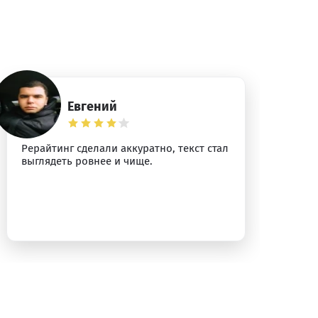
Евгений
Рерайтинг сделали аккуратно, текст стал
По
выглядеть ровнее и чище.
ло
ощ
пе