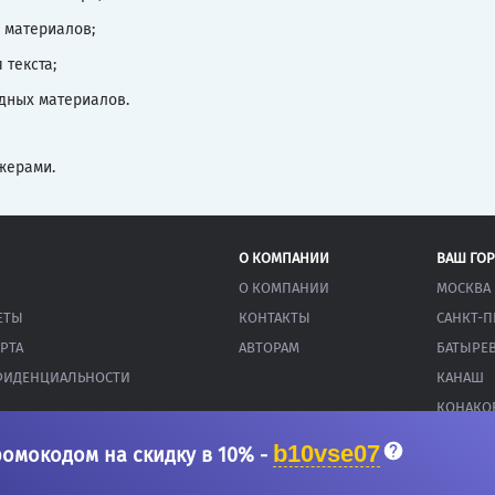
 материалов;
текста;
одных материалов.
жерами.
О КОМПАНИИ
ВАШ ГО
О КОМПАНИИ
МОСКВА
ЕТЫ
КОНТАКТЫ
САНКТ-П
РТА
АВТОРАМ
БАТЫРЕ
ФИДЕНЦИАЛЬНОСТИ
КАНАШ
КОНАКО
b10vse07
ромокодом на скидку в 10% -