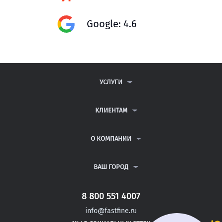
Google: 4.6
УСЛУГИ
КОНТРОЛЬНЫЕ РАБОТЫ
ДИПЛОМНЫЕ РАБОТЫ
КЛИЕНТАМ
КУРСОВЫЕ РАБОТЫ
АНТИПЛАГИАТ
РЕФЕРАТЫ
ВОПРОСЫ И ОТВЕТЫ
О КОМПАНИИ
ВСЕ УСЛУГИ
ПУБЛИЧНАЯ ОФЕРТА
О КОМПАНИИ
ПОЛИТИКА КОНФИДЕНЦИАЛЬНОСТИ
КОНТАКТЫ
ВАШ ГОРОД
АВТОРАМ
МОСКВА
САНКТ-ПЕТЕРБУРГ
8 800 551 4007
БАТЫРЕВО
info@fastfine.ru
КАНАШ