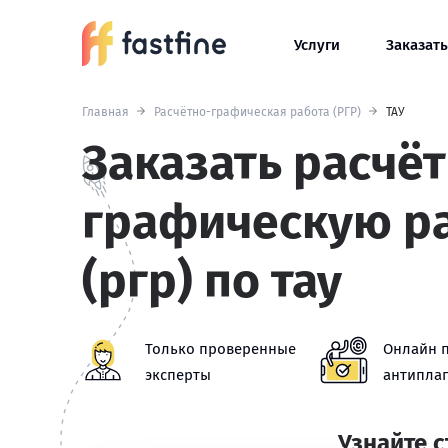
Услуги
Заказать
Главная
Расчётно-графическая работа (РГР)
ТАУ
Заказать расчё
графическую р
(ргр) по тау
Только проверенные
Онлайн 
эксперты
антиплаг
Узнайте 