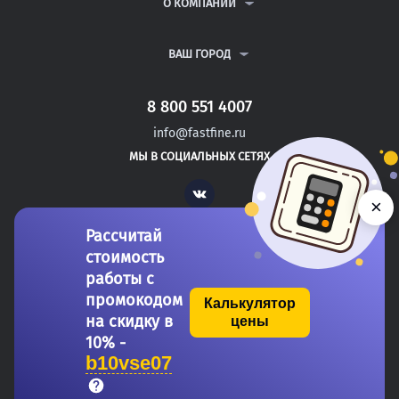
ВОПРОСЫ И ОТВЕТЫ
О КОМПАНИИ
ВСЕ УСЛУГИ
ПУБЛИЧНАЯ ОФЕРТА
О КОМПАНИИ
ПОЛИТИКА КОНФИДЕНЦИАЛЬНОСТИ
КОНТАКТЫ
ВАШ ГОРОД
АВТОРАМ
МОСКВА
САНКТ-ПЕТЕРБУРГ
8 800 551 4007
БАТЫРЕВО
info@fastfine.ru
КАНАШ
МЫ В СОЦИАЛЬНЫХ СЕТЯХ
КОНАКОВО
Vk
×
Рассчитай
стоимость
работы с
промокодом
Калькулятор
на скидку в
цены
Copyright 2011-2026 FastFine.ru
10% -
b10vse07
Общество с ограниченной ответственностью «Форстад» ОГРН: 1137746693457 ИНН/КПП: