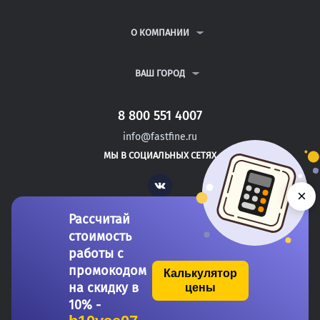
КУРСОВЫЕ РАБОТЫ
АНТИПЛАГИАТ
РЕФЕРАТЫ
ВОПРОСЫ И ОТВЕТЫ
О КОМПАНИИ
ВСЕ УСЛУГИ
ПУБЛИЧНАЯ ОФЕРТА
О КОМПАНИИ
ПОЛИТИКА КОНФИДЕНЦИАЛЬНОСТИ
КОНТАКТЫ
ВАШ ГОРОД
АВТОРАМ
МОСКВА
САНКТ-ПЕТЕРБУРГ
8 800 551 4007
БАТЫРЕВО
info@fastfine.ru
КАНАШ
МЫ В СОЦИАЛЬНЫХ СЕТЯХ
КОНАКОВО
Vk
×
Рассчитай
стоимость
работы с
промокодом
Калькулятор
на скидку в
цены
Copyright 2011-2026 FastFine.ru
10% -