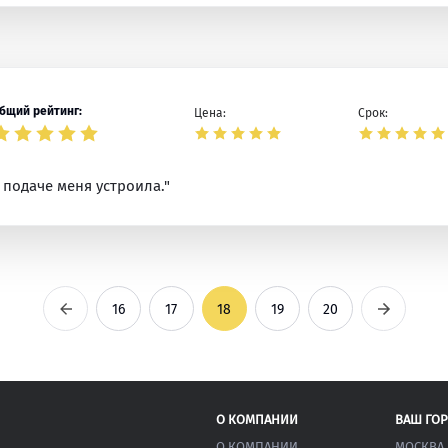
бщий рейтинг:
Цена:
Срок:
 подаче меня устроила."
Предыдущая
Следующ
16
17
18
19
20
О КОМПАНИИ
ВАШ ГО
О КОМПАНИИ
МОСКВА