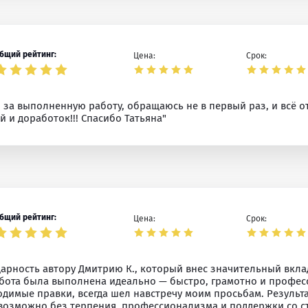
бщий рейтинг:
Цена:
Срок:
, за выполненную работу, обращаюсь не в первый раз, и всё 
 и доработок!!! Спасибо Татьяна"
бщий рейтинг:
Цена:
Срок:
арность автору Дмитрию К., который внес значительный вкла
абота была выполнена идеально — быстро, грамотно и профе
димые правки, всегда шел навстречу моим просьбам. Результ
евозможно без терпения, профессионализма и поддержки со с