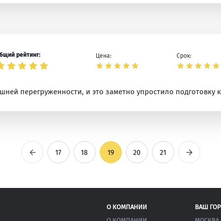
бщий рейтинг:
Цена:
Срок:
шней перегруженности, и это заметно упростило подготовку к 
Предыдущая
Следующ
17
18
19
20
21
О КОМПАНИИ
ВАШ ГО
О КОМПАНИИ
МОСКВА