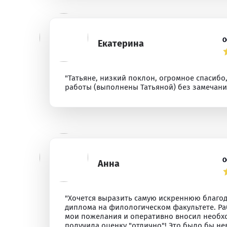
О
Екатерина
"Татьяне, низкий поклон, огромное спасибо
работы (выполнены Татьяной) без замечаний
О
Анна
"Хочется выразить самую искреннюю благод
диплома на филологическом факультете. Р
мои пожелания и оперативно вносил необхо
получила оценку "отлично"! Это было бы н