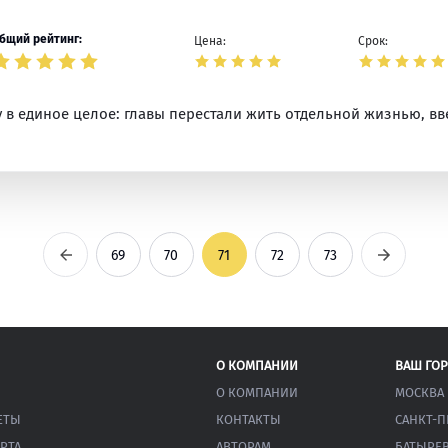
бщий рейтинг:
Цена:
Срок:
 в единое целое: главы перестали жить отдельной жизнью, в
Предыдущая
Следующ
69
70
71
72
73
О КОМПАНИИ
ВАШ ГО
О КОМПАНИИ
МОСКВА
ЕТЫ
КОНТАКТЫ
САНКТ-П
РТА
АВТОРАМ
БАТЫРЕ