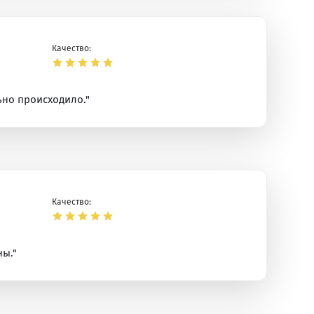
Качество:
ьно происходило."
Качество:
ны."