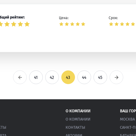
бщий рейтинг:
Цена:
Срок:
Предыдущая
Следующ
41
42
43
44
45
О КОМПАНИИ
ВАШ ГО
О КОМПАНИИ
МОСКВА
ЕТЫ
КОНТАКТЫ
САНКТ-П
РТА
АВТОРАМ
БАТЫРЕ